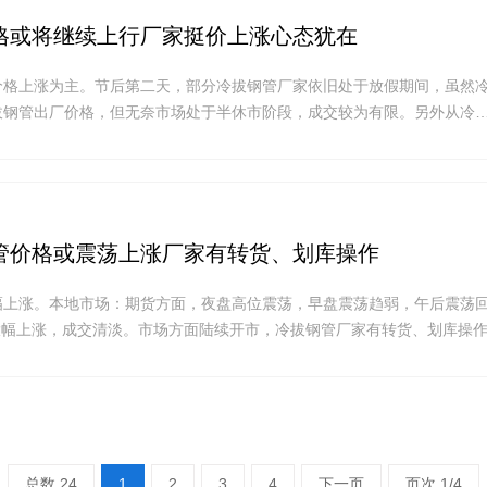
格或将继续上行厂家挺价上涨心态犹在
价格上涨为主。节后第二天，部分冷拔钢管厂家依旧处于放假期间，虽然
拔钢管出厂价格，但无奈市场处于半休市阶段，成交较为有限。另外从冷
管价格或震荡上涨厂家有转货、划库操作
幅上涨。本地市场：期货方面，夜盘高位震荡，早盘震荡趋弱，午后震荡
面大幅上涨，成交清淡。市场方面陆续开市，冷拔钢管厂家有转货、划库操
总数 24
1
2
3
4
下一页
页次 1/4