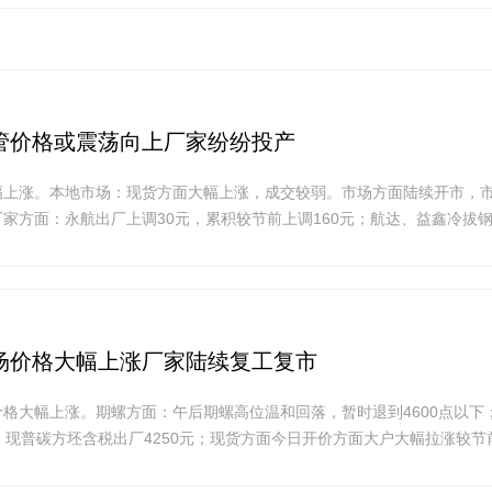
管价格或震荡向上厂家纷纷投产
幅上涨。本地市场：现货方面大幅上涨，成交较弱。市场方面陆续开市，
家方面：永航出厂上调30元，累积较节前上调160元；航达、益鑫冷拔
场价格大幅上涨厂家陆续复工复市
格大幅上涨。期螺方面：午后期螺高位温和回落，暂时退到4600点以下；
，现普碳方坯含税出厂4250元；现货方面今日开价方面大户大幅拉涨较节