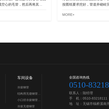
成空心的毛管，然后再将其…
按图纸要求挖好，管道井砌砖
MORE+
全国咨询热线
车间设备
0510-83218
冷拔钢管
联系人：陆经理
结构用无缝钢管…
手 机：0510-83218111
小口径冷拔钢管…
地 址：无锡市钱桥溪南开
冷拔无缝钢管