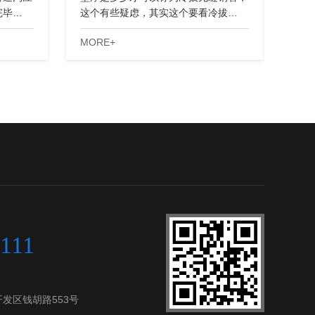
完毕…
这个有些疑虑，其实这个要看冷拔…
MORE+
111
发区钱胡路553号