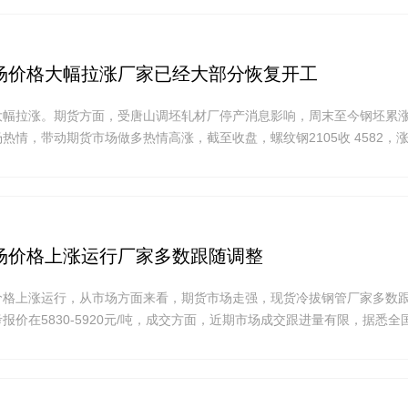
场价格大幅拉涨厂家已经大部分恢复开工
幅拉涨。期货方面，受唐山调坯轧材厂停产消息影响，周末至今钢坯累涨1
热情，带动期货市场做多热情高涨，截至收盘，螺纹钢2105收 4582，涨
场价格上涨运行厂家多数跟随调整
价格上涨运行，从市场方面来看，期货市场走强，现货冷拔钢管厂家多数
报价在5830-5920元/吨，成交方面，近期市场成交跟进量有限，据悉全