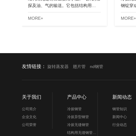
探及油、气的输送。它包括结构用…
钢锭穿
MORE+
MORE+
友情链接：
旋转蒸发器
翅片管
nd钢管
关于我们
产品中心
新闻动态
公司简介
冷拔钢管
钢管知识
企业文化
冷拔异型钢管
新闻中心
公司荣誉
冷拔无缝钢管
行业动态
结构用无缝钢管…