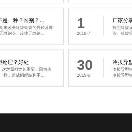
1
不是一种？区别？…
厂家分
制来改变冷拔钢管的外径及厚
按照冷拔
无缝钢管，冷拔无缝钢…
2019-7
管、冷拔
30
溶处理？好处
冷拔异
，这对原料尤其重要，因为热
冷拔异型
一样，造成组织结构不…
2019-6
冷拔异型