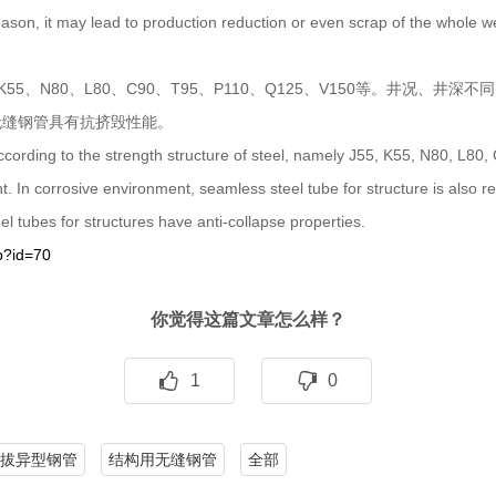
ason, it may lead to production reduction or even scrap of the whole we
5、N80、L80、C90、T95、P110、Q125、V150等。井况、
无缝钢管具有抗挤毁性能。
ccording to the strength structure of steel, namely J55, K55, N80, L80
ent. In corrosive environment, seamless steel tube for structure is also
el tubes for structures have anti-collapse properties.
p?id=70
你觉得这篇文章怎么样？
1
0
拔异型钢管
结构用无缝钢管
全部