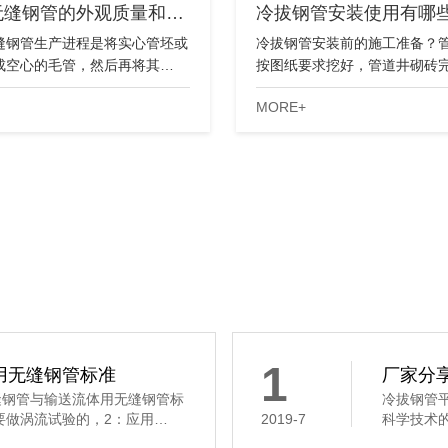
无缝钢管的外观质量和…
冷拔钢管安装使用有哪
缝钢管生产进程是将实心管坯或
冷拔钢管安装前的施工准备？
成空心的毛管，然后再将其…
按图纸要求挖好，管道井砌砖
MORE+
1
用无缝钢管标准
厂家分
构用无缝钢管与输送流体用无缝钢管标
冷拔钢管
要做涡流试验的，2：应用…
2019-7
科学技术